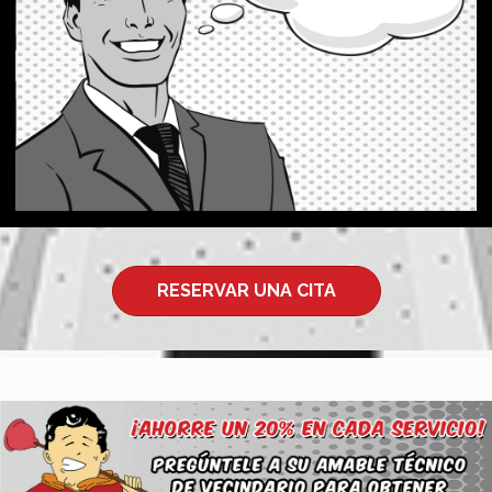
Envíenos un mensaje y un representante de
atención al cliente se comunicará con usted lo
antes posible. ¡Llame a Mighty Mike hoy! (956)
686-1353.
Contáctenos
RESERVAR UNA CITA