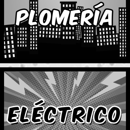
Aquí en Mike's todos nuestros técnicos están
certificados y probados. Podemos manejar todo
tipo de problemas de fontanería.
Ver Servicios de Plomería
SERVICIOS ELÉCTRICOS
No espere para solucionar un problema eléctrico.
Nuestros técnicos son los mejores en arreglar
todos los cortes, cableado y conexiones.