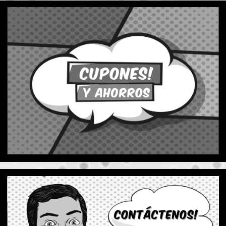
BUSCANDO AHORRAR ALGO DE DINERO?
En Mike's ofrecemos descuentos, cupones y
financiamiento para ahorrar dinero para nuestros
clientes actuales y nuevos. ¡Llame a Mighty Mike
hoy!
Aprende Más Aquí
VEA NUESTRA DIRECCIÓN O ENVÍENOS UN
CORREO ELECTRÓNICO.