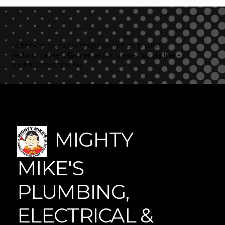
<a href="https://www.freepik.com/free-photos-
vectors/banner">Banner vector created by starline -
www.freepik.com</a>
MIGHTY
MIKE'S
PLUMBING,
ELECTRICAL &