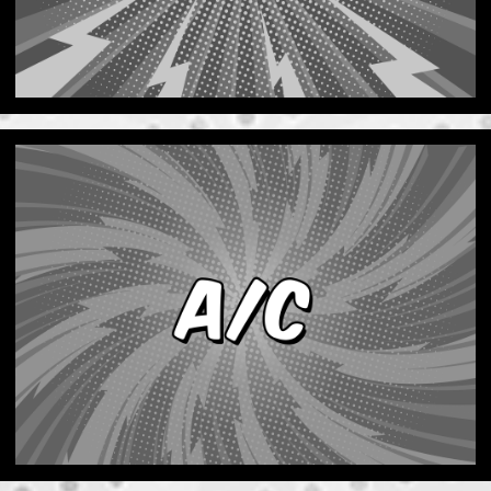
Ver Servicios Eléctricos.
SERVICIOS DE A/C
Ya sea que necesite aire fresco o caliente,
estamos aquí para asegurarnos de que la
temperatura sea siempre agradable. Podemos
solucionar todos los problemas.
Ver Servicios de A/C